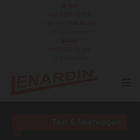
Taxi:

+43 2252 75 000
oder
+43 2256 63 700
für 1-8 Personen
Bus:

+43 2252 76 293
ab 9 Personen
Taxi & Mietwagen