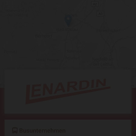
Leaflet
| ©
OpenStreetMap
contributors
Busunternehmen
