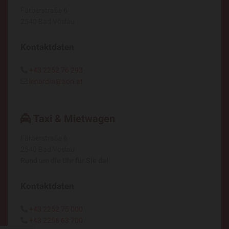
Färberstraße 6
2540 Bad Vöslau
Kontaktdaten
+43 2252 76 293

lenardin@aon.at

Taxi & Mietwagen

Färberstraße 6
2540 Bad Vöslau
Rund um die Uhr für Sie da!
Kontaktdaten
+43 2252 75 000

+43 2256 63 700
